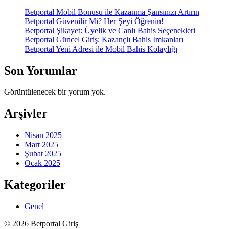
Betportal Mobil Bonusu ile Kazanma Şansınızı Artırın
Betportal Güvenilir Mi? Her Şeyi Öğrenin!
Betportal Şikayet: Üyelik ve Canlı Bahis Seçenekleri
Betportal Güncel Giriş: Kazançlı Bahis İmkanları
Betportal Yeni Adresi ile Mobil Bahis Kolaylığı
Son Yorumlar
Görüntülenecek bir yorum yok.
Arşivler
Nisan 2025
Mart 2025
Şubat 2025
Ocak 2025
Kategoriler
Genel
© 2026 Betportal Giriş