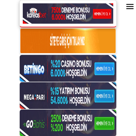
ope
me