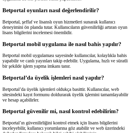
Betportal oyunları nasıl değerlendirilir?
Betportal, şeffaf ve lisanslı oyun hizmetleri sunarak kullanıcı
deneyimini ön planda tutar. Kullanıcıların güvenilirliği artıran oyun
lisans bilgilerini incelemesi önemlidir.
Betportal mobil uygulama ile nasıl bahis yapılır?
Betportal mobil uygulaması sayesinde kullanıcılar, kolaylıkla bahis
yapabilir ve canlı yayınları takip edebilir. Uygulama, hızlı ve süratli
bir şekilde işlem yapma imkanı tanır.
Betportal’da üyelik işlemleri nasıl yapılır?
Betportal’da üyelik işlemleri oldukça basittir. Kullanıcılar, web
sitesindeki kayıt formunu doldurarak üyelik işlemini tamamlayabilir
ve hesap açabilirler.
Betportal güvenilir mi, nasıl kontrol edebilirim?
Betportal’ın güvenilirliğini kontrol etmek için lisans bilgilerini
inceleyebilir, kullanıcı yorumlarına göz atabilir ve web üzerindeki