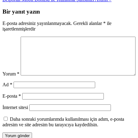
gezinmesi
Bir yanıt yazın
E-posta adresiniz yayınlanmayacak.
Gerekli alanlar
*
ile
işaretlenmişlerdir
Yorum
*
Ad
*
E-posta
*
İnternet sitesi
Daha sonraki yorumlarımda kullanılması için adım, e-posta
adresim ve site adresim bu tarayıcıya kaydedilsin.