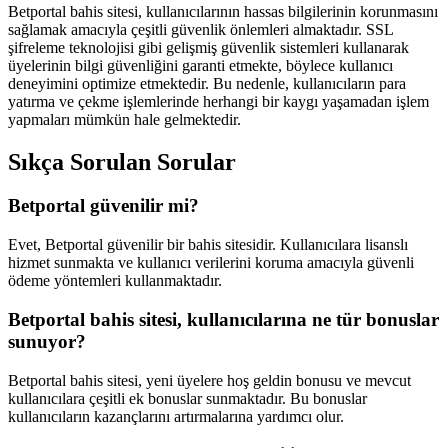
Betportal bahis sitesi, kullanıcılarının hassas bilgilerinin korunmasını
sağlamak amacıyla çeşitli güvenlik önlemleri almaktadır. SSL
şifreleme teknolojisi gibi gelişmiş güvenlik sistemleri kullanarak
üyelerinin bilgi güvenliğini garanti etmekte, böylece kullanıcı
deneyimini optimize etmektedir. Bu nedenle, kullanıcıların para
yatırma ve çekme işlemlerinde herhangi bir kaygı yaşamadan işlem
yapmaları mümkün hale gelmektedir.
Sıkça Sorulan Sorular
Betportal güvenilir mi?
Evet, Betportal güvenilir bir bahis sitesidir. Kullanıcılara lisanslı
hizmet sunmakta ve kullanıcı verilerini koruma amacıyla güvenli
ödeme yöntemleri kullanmaktadır.
Betportal bahis sitesi, kullanıcılarına ne tür bonuslar
sunuyor?
Betportal bahis sitesi, yeni üyelere hoş geldin bonusu ve mevcut
kullanıcılara çeşitli ek bonuslar sunmaktadır. Bu bonuslar
kullanıcıların kazançlarını artırmalarına yardımcı olur.