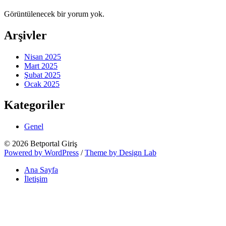
Görüntülenecek bir yorum yok.
Arşivler
Nisan 2025
Mart 2025
Şubat 2025
Ocak 2025
Kategoriler
Genel
© 2026 Betportal Giriş
Powered by WordPress
/
Theme by Design Lab
Ana Sayfa
İletişim