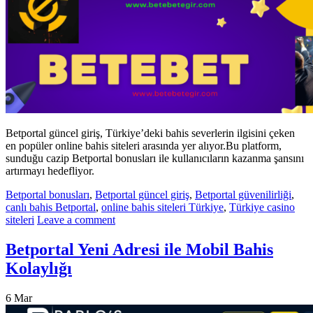
Betportal güncel giriş, Türkiye’deki bahis severlerin ilgisini çeken
en popüler online bahis siteleri arasında yer alıyor.Bu platform,
sunduğu cazip Betportal bonusları ile kullanıcıların kazanma şansını
artırmayı hedefliyor.
Betportal bonusları
,
Betportal güncel giriş
,
Betportal güvenilirliği
,
canlı bahis Betportal
,
online bahis siteleri Türkiye
,
Türkiye casino
siteleri
Leave a comment
Betportal Yeni Adresi ile Mobil Bahis
Kolaylığı
6
Mar