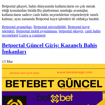
Betportal şikayet, bahis dünyasında kullanıcıların en çok merak
ettiği konulardan biridir.Bu platformun sunduğu avantajlar,
kullanıcıların sadece canlı bahis seçeneklerine erişmeleriyle sınırlı
kalmaz; aynı zamanda Betportal kayıt işlemleri de oldukça basittir.
Betportal avantajları
,
Betportal güvenilirliği
,
Betportal kayıt
işlemleri
,
Betportal mobil uygulaması
,
betportal şikayet
,
canlı bahis
seçenekleri
Leave a comment
Betportal Güncel Giriş: Kazançlı Bahis
İmkanları
13
Mar