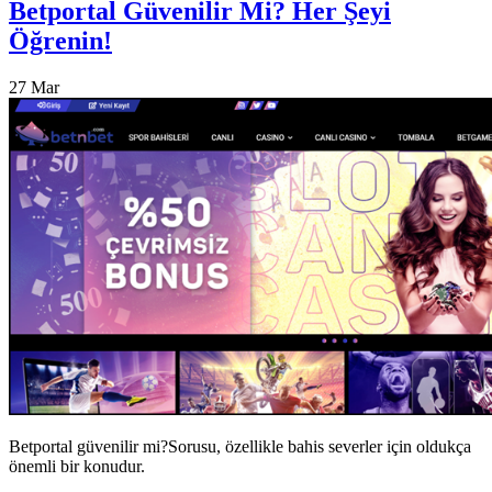
Betportal Güvenilir Mi? Her Şeyi
Öğrenin!
27
Mar
Betportal güvenilir mi?Sorusu, özellikle bahis severler için oldukça
önemli bir konudur.