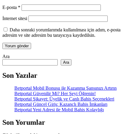
E-posta
*
İnternet sitesi
Daha sonraki yorumlarımda kullanılması için adım, e-posta
adresim ve site adresim bu tarayıcıya kaydedilsin.
Ara
Ara
Son Yazılar
Betportal Mobil Bonusu ile Kazanma Şansınızı Artırın
Betportal Güvenilir Mi? Her Şeyi Öğrenin!
Betportal Şikayet: Üyelik ve Canlı Bahis Seçenekleri
Betportal Güncel Giriş: Kazançlı Bahis İmkanları
Betportal Yeni Adresi ile Mobil Bahis Kolaylığı
Son Yorumlar