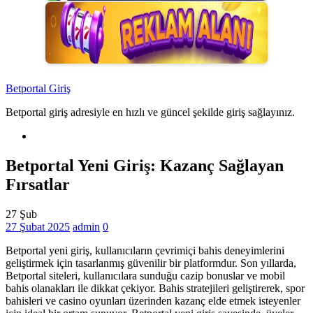
Skip
Betportal Giriş
to
Betportal giriş adresiyle en hızlı ve güncel şekilde giriş sağlayınız.
content
Betportal Yeni Giriş: Kazanç Sağlayan
Fırsatlar
27
Şub
Posted
Author
27 Şubat 2025
admin
0
on
Betportal yeni giriş, kullanıcıların çevrimiçi bahis deneyimlerini
geliştirmek için tasarlanmış güvenilir bir platformdur. Son yıllarda,
Betportal siteleri, kullanıcılara sunduğu cazip bonuslar ve mobil
bahis olanakları ile dikkat çekiyor. Bahis stratejileri geliştirerek, spor
bahisleri ve casino oyunları üzerinden kazanç elde etmek isteyenler