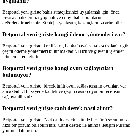
uygulanır?
Betportal yeni girişte bahis stratejilerinizi uygulamak için, önce
piyasa analizlerinizi yapmalı ve en iyi bahis oranlarını
değerlendirmelisiniz. Stratejik yaklaşım, kazançlarınızı artırabilir.
Betportal yeni girişte hangi ödeme yöntemleri var?
Betportal yeni girişte, kredi kartı, banka havalesi ve e-cüzdanlar gibi
çeşitli ödeme yöntemleri bulunmaktadır. Hızlı ve güvenli işlemler
için tercih edilebilir.
Betportal yeni girişte hangi oyun sağlayıcıları
bulunuyor?
Betportal yeni girişte, birçok ünlü oyun sağlayıcısının oyunları yer
almaktadır. Bu sayede kaliteli ve çeşitli casino oyunlarına erişim
sağlayabilirsiniz.
Betportal yeni girişte canlı destek nasıl alınır?
Betportal yeni girişte, 7/24 canlı destek hattı ile her türlü sorununuza
hızlı bir çözüm bulabilirsiniz. Canlı destek ile anında iletişim kurarak
yardım alabilirsiniz.